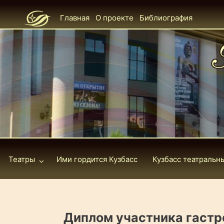
Главная
О проекте
Библиография
Театры
Ими гордится Кузбасс
Кузбасс театральн
Диплом участника гастро