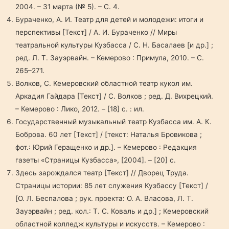
2004. – 31 марта (№ 5). – С. 4.
Бураченко, А. И. Театр для детей и молодежи: итоги и
перспективы [Текст] / А. И. Бураченко // Миры
театральной культуры Кузбасса / С. Н. Басалаев [и др.] ;
ред. Л. Т. Зауэрвайн. – Кемерово : Примула, 2010. – С.
265–271.
Волков, С. Кемеровский областной театр кукол им.
Аркадия Гайдара [Текст] / С. Волков ; ред. Д. Вихрецкий.
– Кемерово : Лико, 2012. – [18] с. : ил.
Государственный музыкальный театр Кузбасса им. А. К.
Боброва. 60 лет [Текст] / [текст: Наталья Бровикова ;
фот.: Юрий Геращенко и др.]. – Кемерово : Редакция
газеты «Страницы Кузбасса», [2004]. – [20] с.
Здесь зарождался театр [Текст] // Дворец Труда.
Страницы истории: 85 лет служения Кузбассу [Текст] /
[О. Л. Беспалова ; рук. проекта: О. А. Власова, Л. Т.
Зауэрвайн ; ред. кол.: Т. С. Коваль и др.] ; Кемеровский
областной колледж культуры и искусств. – Кемерово :