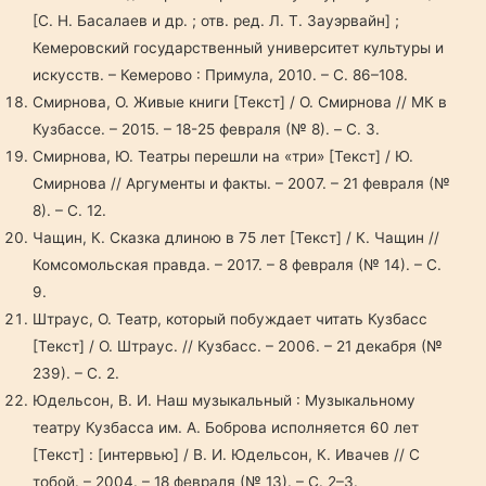
[С. Н. Басалаев и др. ; отв. ред. Л. Т. Зауэрвайн] ;
Кемеровский государственный университет культуры и
искусств. – Кемерово : Примула, 2010. – С. 86–108.
Смирнова, О. Живые книги [Текст] / О. Смирнова // МК в
Кузбассе. – 2015. – 18-25 февраля (№ 8). – C. 3.
Смирнова, Ю. Театры перешли на «три» [Текст] / Ю.
Смирнова // Аргументы и факты. – 2007. – 21 февраля (№
8). – С. 12.
Чащин, К. Сказка длиною в 75 лет [Текст] / К. Чащин //
Комсомольская правда. – 2017. – 8 февраля (№ 14). – С.
9.
Штраус, О. Театр, который побуждает читать Кузбасс
[Текст] / О. Штраус. // Кузбасс. – 2006. – 21 декабря (№
239). – С. 2.
Юдельсон, В. И. Наш музыкальный : Музыкальному
театру Кузбасса им. А. Боброва исполняется 60 лет
[Текст] : [интервью] / В. И. Юдельсон, К. Ивачев // С
тобой. – 2004. – 18 февраля (№ 13). – С. 2–3.