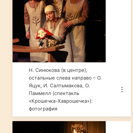
Н. Синюкова (в центре),
остальные слева направо – О.
Яцук, И. Салтымакова, О.
Паммелл (спектакль
«Крошечка-Хаврошечка»):
фотография