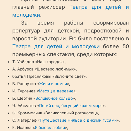
главный режиссер
Театра для детей и
молодежи
.
За время работы сформирован
репертуар для детской, подростковой и
взрослой аудитории. Ею было поставлено в
Театре для детей и молодежи
более 50
премьерных спектакля, среди которых:
Т. Уайлдер «Наш городок»,
А. Арбузов «Шестеро любимых»,
братья Пресняковы «Включите свет»,
В. Распутин «
Живи и помни
»,
И. Тургенев «
Месяц в деревне
»,
Б. Шергин «
Волшебное кольцо
»,
Ч. Айтматов «
Пегий пес, бегущий краем моря
»,
Ф. Кроммелинк «Великолепный рогоносец»,
С. Лагерлёф «
Путешествие Нильса с дикими гусями
»,
Е. Исаева «
Я боюсь любви
»,